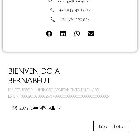
bookings@vanrays.com
+34 919 42 68 27
+34 636 820 894
BIENVENIDO A
BERNABÉU I
MAJESTUOSO Y LUMINOSO APARTAMENTO EN EL VISO
ESFCNT00002803800002676400000000000000000000000000005
287 m2
4
4
7
Plano
Fotos