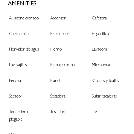
AMENITIES
A. acondicionado
Ascensor
Cafetera
Calefacción
Exprimidor
Frigorífico
Hervidor de agua
Horno
Lavadora
Lavavajillas
Menaje cocina
Microondas
Perchas
Plancha
Sábanas y toallas
Secador
Secadora
Subir escaleras
Tendedero
Tostadora
TV
plegable