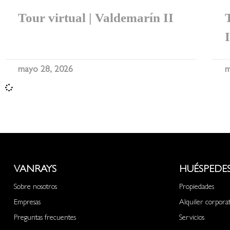
Tour virtual | Valdemarín II
mayo 28, 2026
m
VANRAYS
HUÉSPEDE
Sobre nosotros
Propiedades
Empresas
Alquiler corpora
Preguntas frecuentes
Servicios