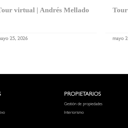
Tour virtual | Andrés Mellado
Tour 
I
ayo 25, 2026
mayo 2
S
PROPIETARIOS
Gestión de propiedades
tivo
Interiorismo