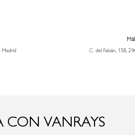
Mál
– Madrid
C. del Faísán, 158, 29
 CON VANRAYS