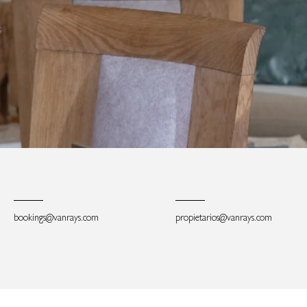
bookings@vanrays.com
propietarios@vanrays.com