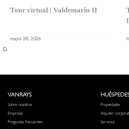
Tour virtual | Valdemarín II
mayo 28, 2026
m
VANRAYS
HUÉSPEDE
Sobre nosotros
Propiedades
Empresas
Alquiler corpora
Preguntas frecuentes
Servicios