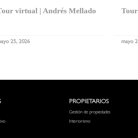
Tour virtual | Andrés Mellado
Tour 
I
ayo 25, 2026
mayo 2
S
PROPIETARIOS
Gestión de propiedades
tivo
Interiorismo