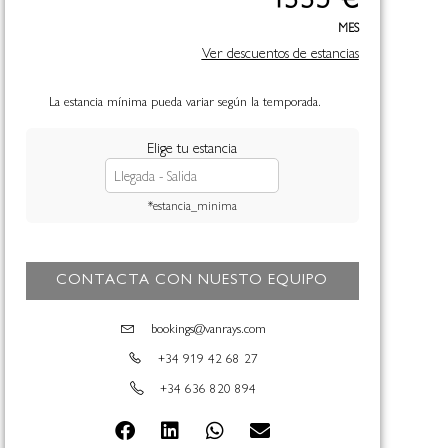
MES
Ver descuentos de estancias
La estancia mínima pueda variar según la temporada.
Elige tu estancia
*estancia_minima
CONTACTA CON NUESTO EQUIPO
bookings@vanrays.com
+34 919 42 68 27
+34 636 820 894