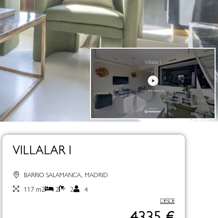
VILLALAR I
BARRIO SALAMANCA, MADRID
117 m2
2
2
4
DESDE
4335 €