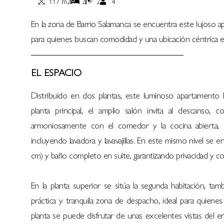
117 m2
2
2
4
En la zona de Barrio Salamanca se encuentra este lujoso 
para quienes buscan comodidad y una ubicación céntrica e
EL ESPACIO
Distribuido en dos plantas, este luminoso apartamento h
planta principal, el amplio salón invita al descanso
armoniosamente con el comedor y la cocina abierta,
incluyendo lavadora y lavavajillas. En este mismo nivel se
cm) y baño completo en suite, garantizando privacidad y c
En la planta superior se sitúa la segunda habitación, 
práctica y tranquila zona de despacho, ideal para quienes
planta se puede disfrutar de unas excelentes vistas del e