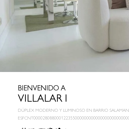
BIENVENIDO A
VILLALAR I
DÚPLEX MODERNO Y LUMINOSO EN BARRIO SALAMA
ESFCNT00002808800012235500000000000000000000000