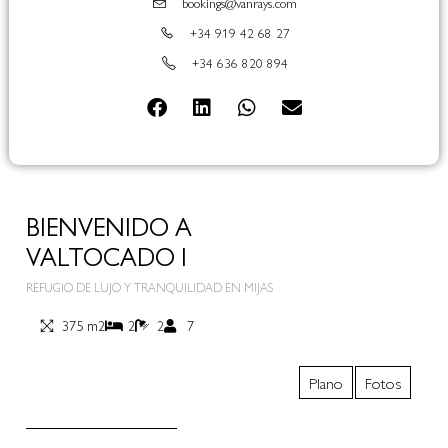
bookings@vanrays.com
+34 919 42 68 27
+34 636 820 894
BIENVENIDO A
VALTOCADO I
REFUGIO DE LUJO Y TRANQUILIDAD EN MIJAS
375 m2
2
2
7
Plano
Fotos