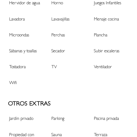
Hervidor de agua
Horno
Juegos Infantiles
Lavadora
Lavavajillas
Menaje cocina
Microondas
Perchas
Plancha
Sábanas y toallas
Secador
Subir escaleras
Tostadora
TV
Ventilador
Wifi
OTROS EXTRAS
Jardín privado
Parking
Piscina privada
Propiedad con
Sauna
Terraza