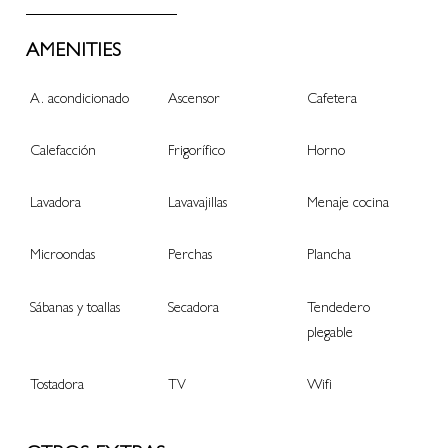
AMENITIES
A. acondicionado
Ascensor
Cafetera
Calefacción
Frigorífico
Horno
Lavadora
Lavavajillas
Menaje cocina
Microondas
Perchas
Plancha
Sábanas y toallas
Secadora
Tendedero
plegable
Tostadora
TV
Wifi