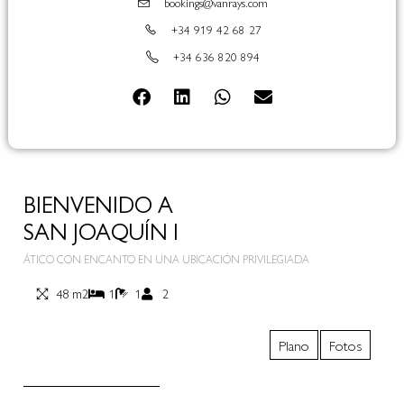
bookings@vanrays.com
+34 919 42 68 27
+34 636 820 894
BIENVENIDO A
SAN JOAQUÍN I
ÁTICO CON ENCANTO EN UNA UBICACIÓN PRIVILEGIADA
48 m2
1
1
2
Plano
Fotos