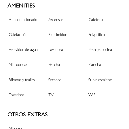
AMENITIES
A. acondicionado
Ascensor
Cafetera
Calefacción
Exprimidor
Frigorífico
Hervidor de agua
Lavadora
Menaje cocina
Microondas
Perchas
Plancha
Sábanas y toallas
Secador
Subir escaleras
Tostadora
TV
Wifi
OTROS EXTRAS
Ninguno