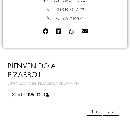
bookings@vanrays.com
+34 919 42 68 27
+34 636 820 894
BIENVENIDO A
PIZARRO I
LUMINOSO Y CÉNTRICO CERCA DE GRAN VIA
64 m2
1
1
4
Plano
Fotos