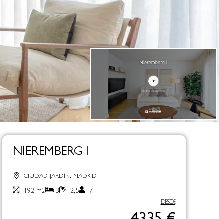
NIEREMBERG I
CIUDAD JARDÍN, MADRID
192 m2
3
2,5
7
DESDE
4335 €