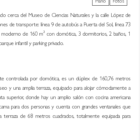
Plano
Fotos
cado cerca del Museo de Ciencias Naturales y la calle López de
es de transporte: línea 9 de autobús a Puerta del Sol, línea 73
ex moderno de 160 m² con domótica, 3 dormitorios, 2 baños, 1
arque infantil y parking privado.
te controlada por domótica, es un dúplex de 160,76 metros
aseo y una amplia terraza, equipado para alojar cómodamente a
anta superior, donde hay un amplio salón con cocina americana
á cama para dos personas y cuenta con grandes ventanales que
a terraza de 68 metros cuadrados, totalmente equipada para