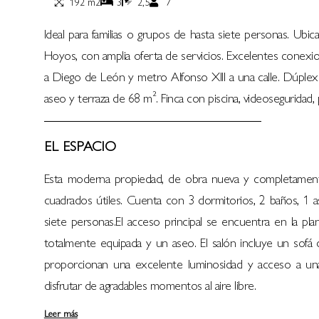
192 m2
3
2,5
7
Ideal para familias o grupos de hasta siete personas. Ubi
Hoyos, con amplia oferta de servicios. Excelentes conexion
a Diego de León y metro Alfonso XIII a una calle. Dúpl
aseo y terraza de 68 m². Finca con piscina, videoseguridad, p
EL ESPACIO
Esta moderna propiedad, de obra nueva y completamen
cuadrados útiles. Cuenta con 3 dormitorios, 2 baños, 1 
siete personas.El acceso principal se encuentra en la pl
totalmente equipada y un aseo. El salón incluye un sof
proporcionan una excelente luminosidad y acceso a un
disfrutar de agradables momentos al aire libre.
Leer más