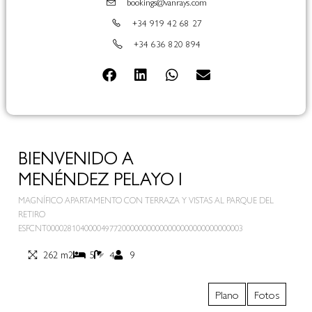
bookings@vanrays.com
+34 919 42 68 27
+34 636 820 894
BIENVENIDO A
MENÉNDEZ PELAYO I
MAGNÍFICO APARTAMENTO CON TERRAZA Y VISTAS AL PARQUE DEL
RETIRO
ESFCNT00002810400004977200000000000000000000000000003
262 m2
5
4
9
Plano
Fotos