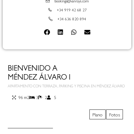
bookings@vanrays.com
+34 919 42 68 27
+34 636 820 894
BIENVENIDO A
MÉNDEZ ÁLVARO I
APARTAMENTO CON TERRAZA, PARKING Y PISCINA EN MÉNDEZ ÁLVARO
96 m2
3
2
5
Plano
Fotos