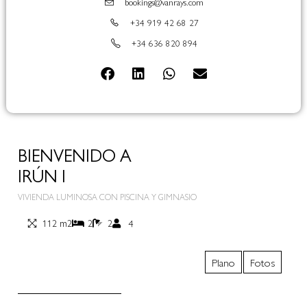
bookings@vanrays.com
+34 919 42 68 27
+34 636 820 894
BIENVENIDO A
IRÚN I
VIVIENDA LUMINOSA CON PISCINA Y GIMNASIO
112 m2
2
2
4
Plano
Fotos