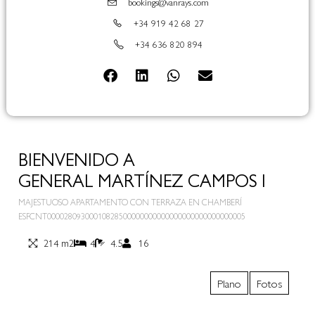
bookings@vanrays.com
+34 919 42 68 27
+34 636 820 894
BIENVENIDO A
GENERAL MARTÍNEZ CAMPOS I
MAJESTUOSO APARTAMENTO CON TERRAZA EN CHAMBERÍ
ESFCNT00002809300010828500000000000000000000000000005
214 m2
4
4.5
16
Plano
Fotos