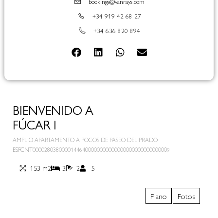
bookings@vanrays.com
+34 919 42 68 27
+34 636 820 894
BIENVENIDO A
FÚCAR I
AMPLIO APARTAMENTO A POCOS DE PASEO DEL PRADO
ESFCNT00002803800001446400000000000000000000000000009
153 m2
3
2
5
Plano
Fotos