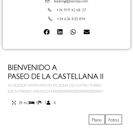
bookings@vanrays.com
+34 919 42 68 27
+34 636 820 894
BIENVENIDO A
PASEO DE LA CASTELLANA II
ACOGEDOR APARTAMENTO EN ZONA DE CUATRO TORRES
ESFCNT00002811000102229400000000000000000000000000001
39 m2
1
1
4
Plano
Fotos