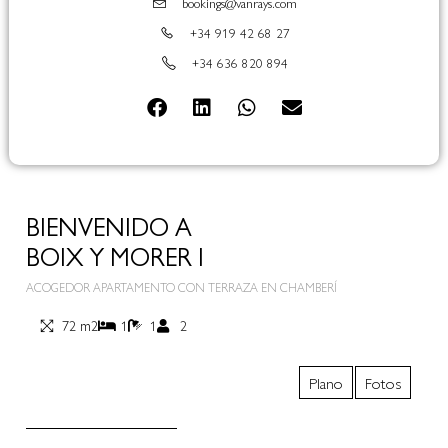
bookings@vanrays.com
+34 919 42 68 27
+34 636 820 894
BIENVENIDO A
BOIX Y MORER I
ACOGEDOR APARTAMENTO CON TERRAZA EN CHAMBERÍ
72 m2
1
1
2
Plano
Fotos