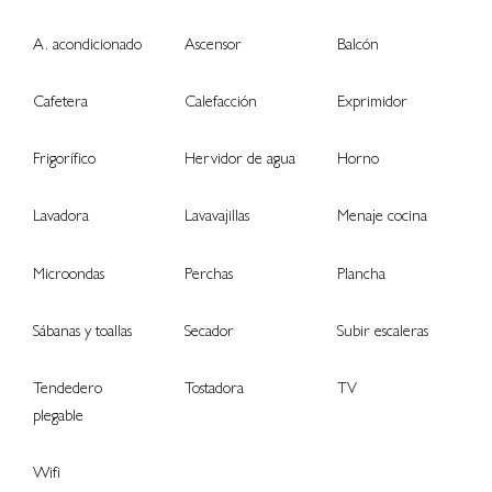
A. acondicionado
Ascensor
Balcón
Cafetera
Calefacción
Exprimidor
Frigorífico
Hervidor de agua
Horno
Lavadora
Lavavajillas
Menaje cocina
Microondas
Perchas
Plancha
Sábanas y toallas
Secador
Subir escaleras
Tendedero
Tostadora
TV
plegable
Wifi