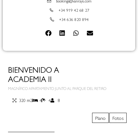
bookings@vanrays.com
+34 919 42 68 27
+34 636 820 894
BIENVENIDO A
ACADEMIA II
MAGNÍFICO APARTAMENTO JUNTO AL PARQUE DEL RETIRO
320 m2
4
4
8
Plano
Fotos